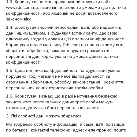
1.3. Користувач не має права використовувати сайт
www.rds.com.ua, якщо він не згоден з умовами цієї політики
конфіденційності, або якщо він не досяг встановленого
законом віку.
1.4.Користувач вносячи персональні дані, або надаючи ці
дані іншим шляхом, в будь-яку частину сайту, дає свою
однозначну згоду з умовами цієї політики конфіденційності.
Користувач надає магазину Rds.com.ua право отримувати,
зберігати, обробляти, використовувати і розкривати
персональні дані користувача на умовах даної політики
конфіденційності.
1.5. Дана політика конфіденційності нагадує якщо умови
порушено тоді магазин не несе відповідальності за
отримання, зберігання, обробку, використання і розкриття
персональних даних користувача третім особам.
1.6. Користувач визнає, що в разі нехтування безпекою і
захисту його персональних даних треті особи можуть
отримати доступ до його персональних даних.
2. Які особисті дані можуть збиратися
Ми збираємо особисту інформацію, а саме: ім'я, прізвище,
по батькові, контактні телефони, адресу електронної пошти.