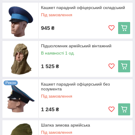
Кашкет парадний офіцерський складський
Під замовлення
945
₴
Підшоломник армійський вінтажний
В наявності 1 од.
1 525
₴
Рекон
Кашкет парадний офіцерський без
позумента
Під замовлення
1 245
₴
Шапка зимова армійська
Під замовлення