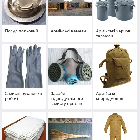
Посуд польовий
Армійські намети
Армійські харчові
термоси
Захисні рукавички
Засоби
Армійське
робочі
індивідуального
спорядження
захисту органів
дихання