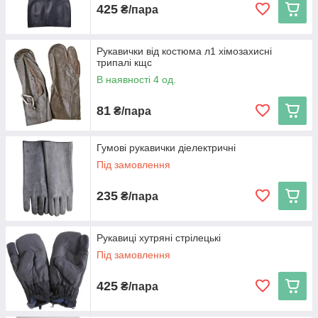
425
₴/пара
Рукавички від костюма л1 хімозахисні
трипалі кщс
В наявності 4 од.
81
₴/пара
Гумові рукавички діелектричні
Під замовлення
235
₴/пара
Рукавиці хутряні стрілецькі
Під замовлення
425
₴/пара