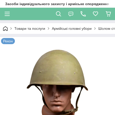
Засоби індивідуального захисту і арміське спорядження
Товари та послуги
Армійські головні убори
Шолом ст
Рекон