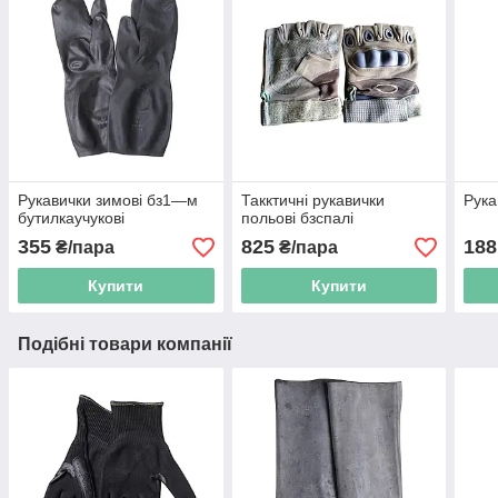
Рукавички зимові бз1—м
Такктичні рукавички
Рука
бутилкаучукові
польові бзспалі
355
825
188
₴/пара
₴/пара
Купити
Купити
Подібні товари компанії