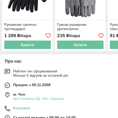
Рукавички тактичні
Гумові рукавички
Рука
протиударні
діелектричні
хімо
1 289
235
81
₴/пара
₴/пара
₴
Купити
Купити
Про нас
Рейтинг не сформований
Менше 5 відгуків за останній рік
Працює з 09.11.2008
м. Чоп
вул.Головна,3Д, Чоп, Україна
Контакти
Сьогодні працює з 08:00 до 14:00