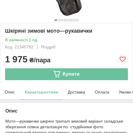
Шкіряні зимові мото—рукавички
В наявності 1 од.
Код: 21345782
Роздріб
1 975
₴/пара
Купити
Опис
Характеристики
Доставка
Оплата
Умови 
Опис
Мото—рукавички шкіряні трипалі зимовий варіант складське
зберігання повна деталізація по студійними фото
оптимальний варіант для рекону, декору та інших аналогічних