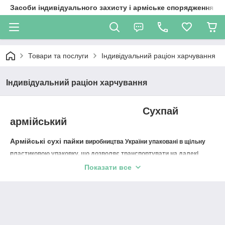
Засоби індивідуального захисту і арміське спорядження
Товари та послуги
Індивідуальний раціон харчування
Індивідуальний раціон харчування
Сухпай
армійський
Армійські сухі пайки
виробництва України упаковані в щільну
пластиковою упаковку, що дозволяє транспортувати на далекі
расстоянія.Раціон розрахований на одну людину; сніданок, обід і
Показати все
ужін.Для польових і екстримальних умов самий підходящий варіант
утамувати відчуття голоду Доставка по всій Україні.