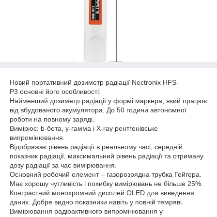
Новий портативний дозиметр радіації Nectronix HFS-
P3 основні його особливості:
Найменший дозиметр радіації у формі маркера, який працює
від вбудованого акумулятора. До 50 години автономної
роботи на повному заряді.
Вимірює: b-бета, y-гамма і X-ray рентгенівське
випромінювання.
Відображає рівень радіації в реальному часі, середній
показник радіації, максимальний рівень радіації та отриману
дозу радіації за час вимірювання.
Основний робочий елемент – газорозрядна трубка Гейгера.
Має хорошу чутливість і похибку вимірювань не більше 25%.
Контрастний монохромний дисплей OLED для виведення
даних. Добре видно показники навіть у повній темряві.
Вимірювання радіоактивного випромінювання у