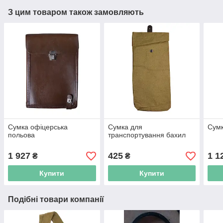
З цим товаром також замовляють
Сумка офіцерська
Сумка для
Сумк
польова
транспортування бахил
1 927
425
1 1
₴
₴
Купити
Купити
Подібні товари компанії