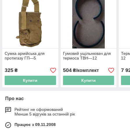
Сумка армійська для
Гумовий ущільнювач для
Терм
протигазу ГП—5
термоса ТВН—12
12
325
504
7 9
₴
₴/комплект
Купити
Купити
Про нас
Рейтинг не сформований
Менше 5 відгуків за останній рік
Працює з 09.11.2008