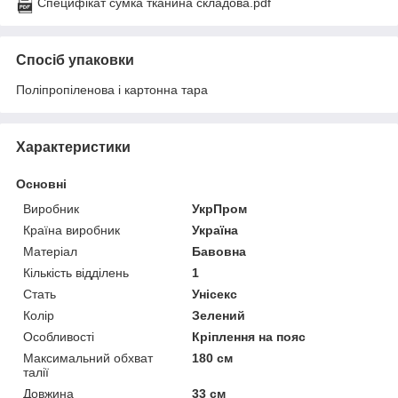
Специфікат сумка тканина складова.pdf
Спосіб упаковки
Поліпропіленова і картонна тара
Характеристики
Основні
Виробник
УкрПром
Країна виробник
Україна
Матеріал
Бавовна
Кількість відділень
1
Стать
Унісекс
Колір
Зелений
Особливості
Кріплення на пояс
Максимальний обхват
180 см
талії
Довжина
33 см