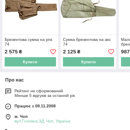
Брезентова сумка на рпк
Сумка брезентова на акс
Мала
74
74
брез
2 575
2 125
987
₴
₴
Купити
Купити
Про нас
Рейтинг не сформований
Менше 5 відгуків за останній рік
Працює з 09.11.2008
м. Чоп
вул.Головна,3Д, Чоп, Україна