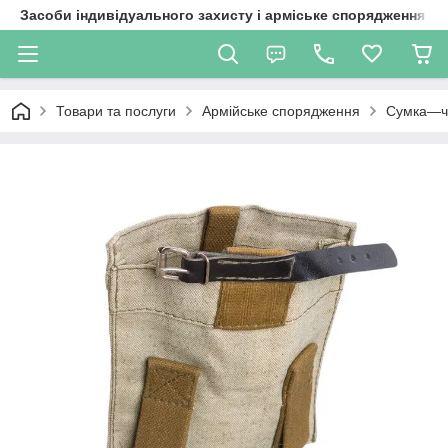
Засоби індивідуального захисту і арміське спорядження
Товари та послуги
Армійське спорядження
Сумка—чо