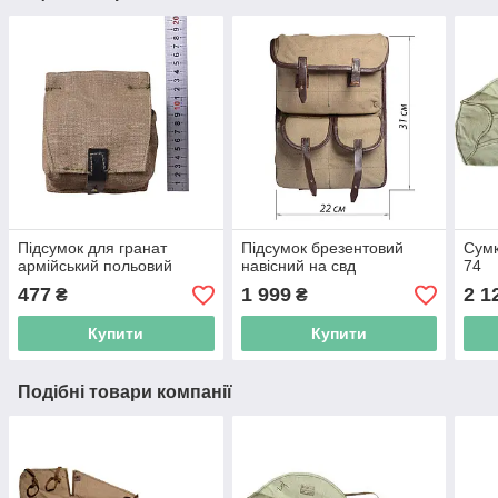
Підсумок для гранат
Підсумок брезентовий
Сумк
армійський польовий
навісний на свд
74
477
1 999
2 1
₴
₴
Купити
Купити
Подібні товари компанії