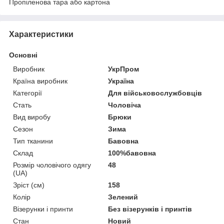
Пропіленова тара або картона
Характеристики
Основні
Виробник
УкрПром
Країна виробник
Україна
Категорії
Для військовослужбовців
Стать
Чоловіча
Вид виробу
Брюки
Сезон
Зима
Тип тканини
Бавовна
Склад
100%бавовна
Розмір чоловічого одягу
48
(UA)
Зріст (см)
158
Колір
Зелений
Візерунки і принти
Без візерунків і принтів
Стан
Новий