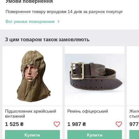
Умови повернення
Повернення товару впродовж 14 днів за рахунок покупця
Всі умови повернення
З цим товаром також замовляють
Підшоломник армійський
Ремінь офіцерський
Жиле
вінтажний
стьо
1 525
1 987
977
₴
₴
Купити
Купити