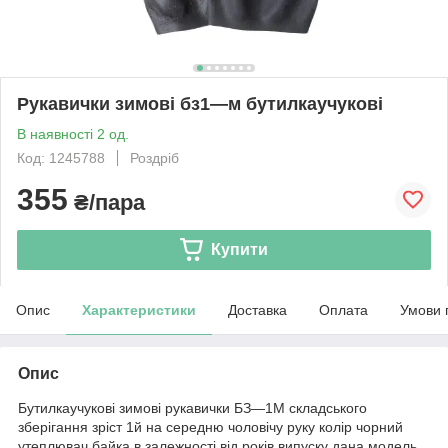
Рукавички зимові бз1—м бутилкаучукові
В наявності 2 од.
Код: 1245788
Роздріб
355
₴/пара
Купити
Опис
Характеристики
Доставка
Оплата
Умови 
Опис
Бутилкаучукові зимові рукавички БЗ—1М складського
зберігання зріст 1й на середню чоловічу руку колір чорний
утеплювач байка в залежності від років випуску дана модель