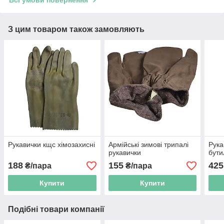
З цим товаром також замовляють
Рукавички кщс хімозахисні
Армійські зимові трипалі
Рука
рукавички
бути
188
155
425
₴/пара
₴/пара
Купити
Купити
Подібні товари компанії