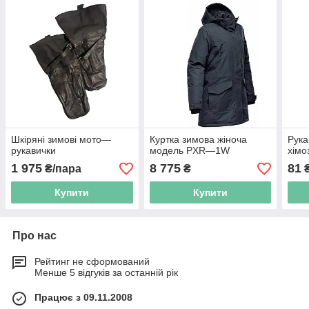
Шкіряні зимові мото—
Куртка зимова жіноча
Рука
рукавички
модель PXR—1W
хімо
1 975
8 775
81
₴/пара
₴
₴
Купити
Купити
Про нас
Рейтинг не сформований
Менше 5 відгуків за останній рік
Працює з 09.11.2008