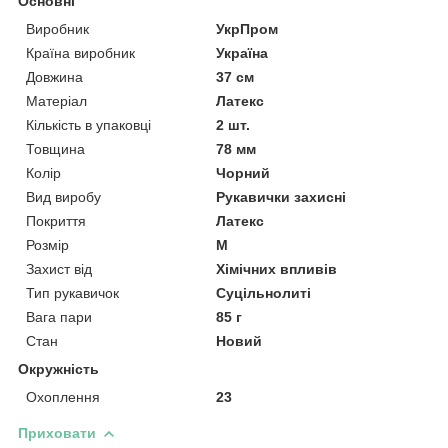
Основні
Виробник
УкрПром
Країна виробник
Україна
Довжина
37 см
Матеріал
Латекс
Кількість в упаковці
2 шт.
Товщина
78 мм
Колір
Чорний
Вид виробу
Рукавички захисні
Покриття
Латекс
Розмір
M
Захист від
Хімічних впливів
Тип рукавичок
Суцільнолиті
Вага пари
85 г
Стан
Новий
Окружність
Охоплення
23
Приховати