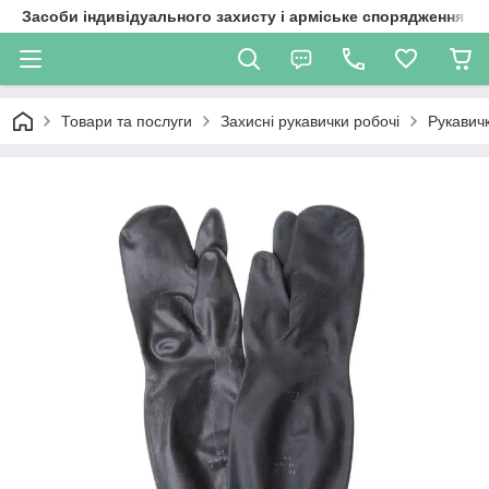
Засоби індивідуального захисту і арміське спорядження
Товари та послуги
Захисні рукавички робочі
Рукавич