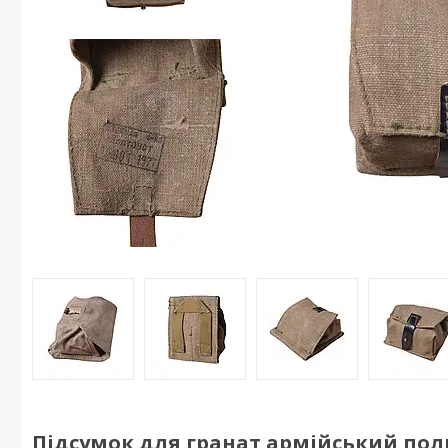
Підсумок для гранат армійський по