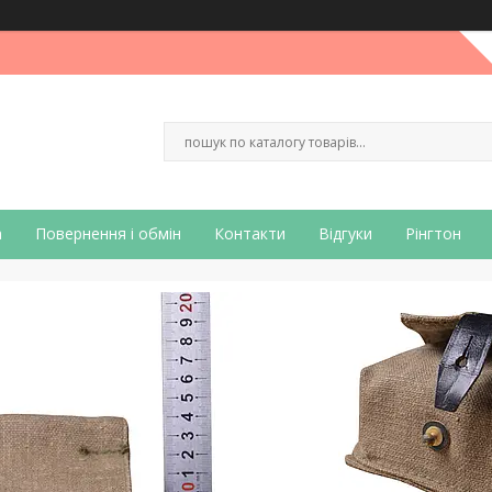
а
Повернення і обмін
Контакти
Відгуки
Рінгтон