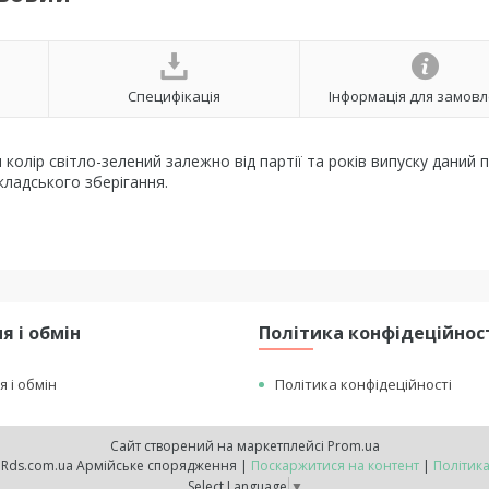
Специфікація
Інформація для замов
 колір світло-зелений залежно від партії та років випуску даний 
кладського зберігання.
я і обмін
Політика конфідеційнос
 і обмін
Політика конфідеційності
Сайт створений на маркетплейсі
Prom.ua
Інтернет-магазин Rds.com.ua Армійське спорядження |
Поскаржитися на контент
|
Політика
Select Language
▼