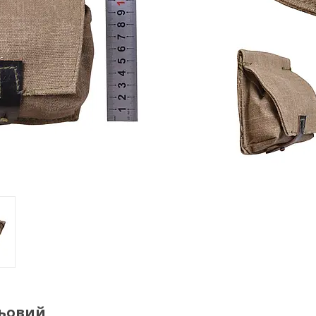
льовий