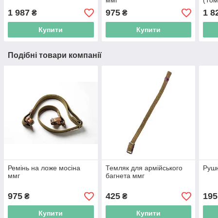
ммг
(Том
1 987
975
1 8
₴
₴
Купити
Купити
Подібні товари компанії
Ремінь на ложе мосіна
Темляк для армійського
Рушн
ммг
багнета ммг
975
425
195
₴
₴
Купити
Купити