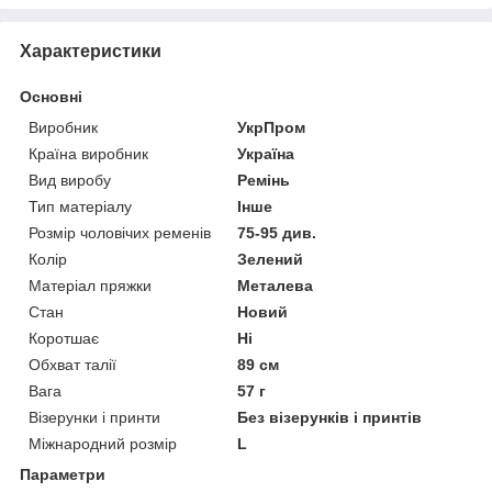
Характеристики
Основні
Виробник
УкрПром
Країна виробник
Україна
Вид виробу
Ремінь
Тип матеріалу
Інше
Розмір чоловічих ременів
75-95 див.
Колір
Зелений
Матеріал пряжки
Металева
Стан
Новий
Коротшає
Ні
Обхват талії
89 см
Вага
57 г
Візерунки і принти
Без візерунків і принтів
Міжнародний розмір
L
Параметри