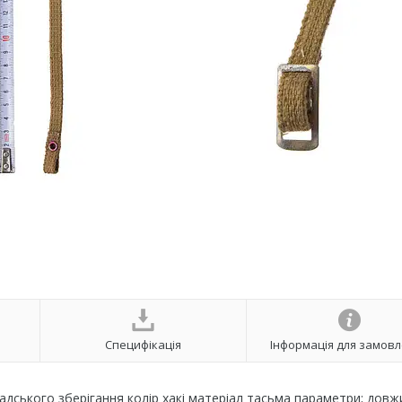
Специфікація
Інформація для замов
адського зберігання колір хакі матеріал тасьма параметри; довж