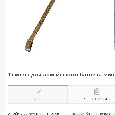
Темляк для армійського багнета ммг
Опис
Характеристики
Армійський ремінець (темляк) для рукоятки багнет-ножа скл