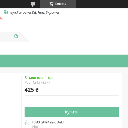
Кошик
вул.Головна,3Д, Чоп, Україна
В наявності 1 од.
Код:
124578577
425 ₴
Купити
+380 (94) 492-38-93
Viber