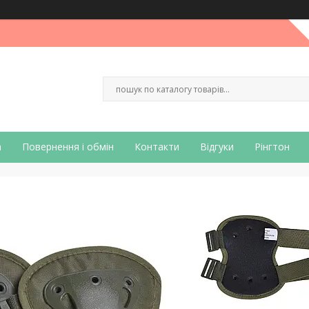
а
Повернення і обмін
Контакти
Відгуки
Рінгтон