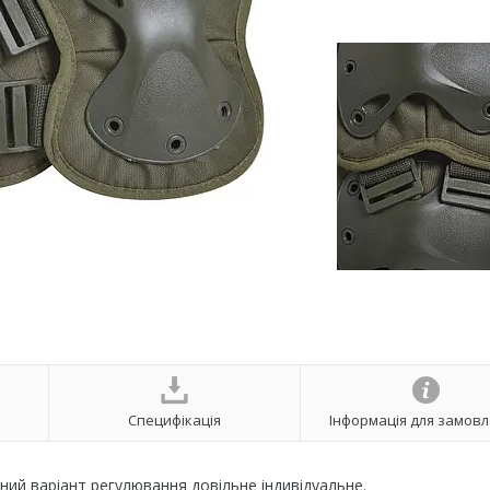
Специфікація
Інформація для замов
тний варіант регулювання довільне індивідуальне.