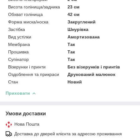
Висота голінища/задника
23 см
Обхват голінища
42 см
Форма миска/носка
Закруглений
Застібка
Шнурівка
Вид устілки
Амортизована
Мембрана
Так
Прошивка
Так
Супінатор
Так
Візерунки і принти
Без візерунків і принтів
Оздоблення та прикраси
Друкований малюнок
Стан
Новий
Приховати
Умови доставки
Нова Пошта
Доставка до дверей клієнта за адресою проживання