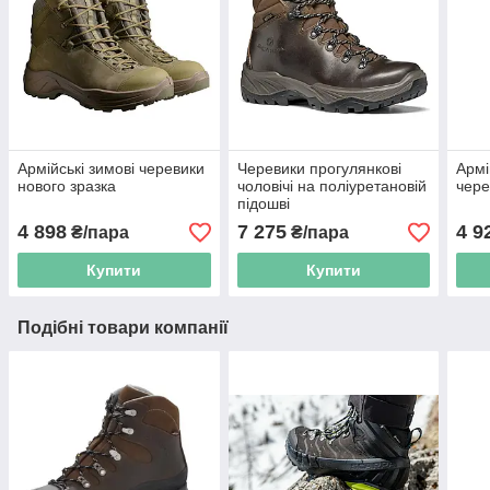
Армійські зимові черевики
Черевики прогулянкові
Армі
нового зразка
чоловічі на поліуретановій
чере
підошві
4 898
7 275
4 9
₴/пара
₴/пара
Купити
Купити
Подібні товари компанії