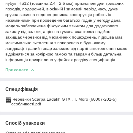
нубук HS12 (товщина 2.4 2.6 мм) призначені для тривалих
походів, подорожей, в осінній і зимовий період часу, дуже
зручна захисна водонепроникна конструкція робить їх
незамінними при проведенні багатьох годин у негоду дана
модель забезпечена фіксуючим язичком для додаткового
захисту від вологи, а цільна гумова окантовка надійно
захищає черевики від механічних пошкоджень, підошва має
максимальне зчеплення з поверхнею в будь-якому
ландшафті даний товар залежно від партії виготовлення може
відрізнятися за колірною гамою та таврами більш детальна
інформація прикріплена у файлах розділу специфікація
Приховати
Специфікація
Черевики Scarpa Ladakh GTX , T. Moro (60007-201-5)
особливості.pdf
Спосіб упаковки
Картона або пропіленова тара