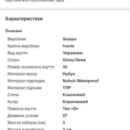
Характеристики
Основні
Виробник
Scarpa
Країна виробник
Італія
Вид взуття
Черевики
Сезон
Осінь/Зима
Розмір чоловічого взуття
42
Матеріал верху
Нубук
Матеріал підкладки
Nubuk Waterproof
Матеріал підошви
ТПР
Стиль
Класичний
Колір
Коричневий
Повнота взуття
Тип «D»
Довжина устілки
27
Висота каблука (см)
3
Висота платформи
2 см