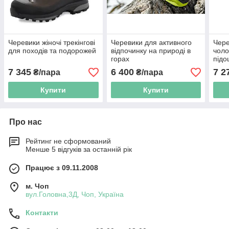
Черевики жіночі трекінгові
Черевики для активного
Чере
для походів та подорожей
відпочинку на природі в
чоло
горах
підо
7 345
6 400
7 2
₴/пара
₴/пара
Купити
Купити
Про нас
Рейтинг не сформований
Менше 5 відгуків за останній рік
Працює з 09.11.2008
м. Чоп
вул.Головна,3Д, Чоп, Україна
Контакти