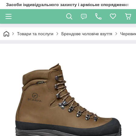
Засоби індивідуального захисту і арміське спорядження
Товари та послуги
Брендове чоловіче взуття
Черевики