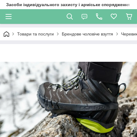
Засоби індивідуального захисту і арміське спорядження
Товари та послуги
Брендове чоловіче взуття
Черевик