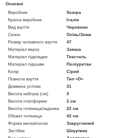
Основні
Виробник
Scarpa
Країна виробник
Італія
Вид взуття
Черевики
Сезон
Осінь/Зима
Розмір чоловічого взуття
47
Матеріал верху
Замша
Матеріал підкладки
Текстиль
Матеріал підошви
Поліуретан
Колір
Сірий
Повнота взуття
Тип «D»
Довжина устілки
31
Висота каблука (см)
3
Висота платформи
2 см
Висота голінища/задника
22 см
Обхват голінища
42 см
Форма миска/носка
Закруглений
Застібка
Шнурівка
Вид устілки
Адаптивна