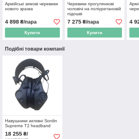
Армійські зимові черевики
Черевики прогулянкові
Армі
нового зразка
чоловічі на поліуретановій
чере
підошві
4 898
7 275
4 9
₴/пара
₴/пара
Купити
Купити
Подібні товари компанії
Навушники активні Sordin
Supreme T2 headband
18 255
₴/