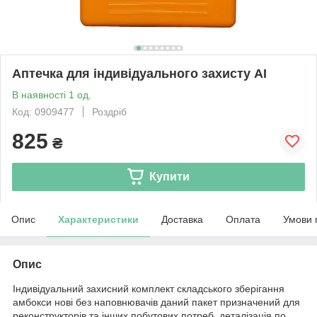
Аптечка для індивідуального захисту АІ
В наявності 1 од.
Код: 0909477
Роздріб
825
₴
Купити
Опис
Характеристики
Доставка
Оплата
Умови 
Опис
Індивідуальний захисний комплект складського зберігання
амбокси нові без наповнювачів даний пакет призначений для
реконструкторів та інших побутових потреб. деталізація по