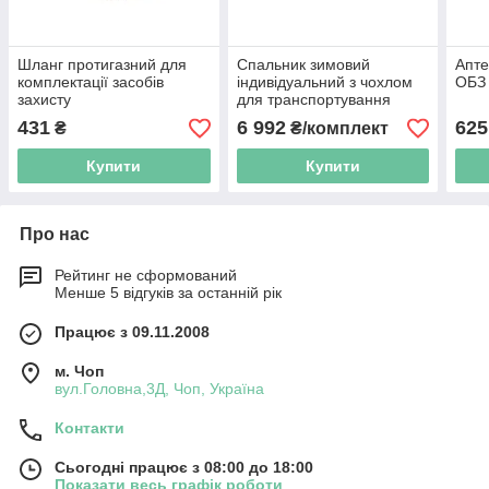
Шланг протигазний для
Спальник зимовий
Апте
комплектації засобів
індивідуальний з чохлом
ОБЗ
захисту
для транспортування
431
6 992
625
₴
₴/комплект
Купити
Купити
Про нас
Рейтинг не сформований
Менше 5 відгуків за останній рік
Працює з 09.11.2008
м. Чоп
вул.Головна,3Д, Чоп, Україна
Контакти
Сьогодні працює з 08:00 до 18:00
Показати весь графік роботи