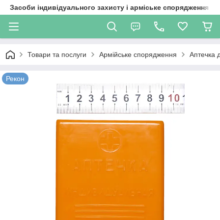
Засоби індивідуального захисту і арміське спорядження
Товари та послуги
Армійське спорядження
Аптечка д
Рекон