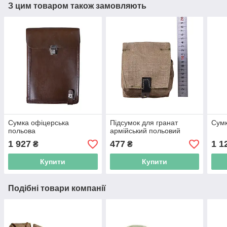
З цим товаром також замовляють
Сумка офіцерська
Підсумок для гранат
Сумк
польова
армійський польовий
1 927
477
1 1
₴
₴
Купити
Купити
Подібні товари компанії