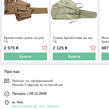
Брезентова сумка на рпк
Сумка брезентова на акс
Мала
74
74
брез
2 575
2 125
987
₴
₴
Купити
Купити
Про нас
Рейтинг не сформований
Менше 5 відгуків за останній рік
Працює з 09.11.2008
м. Чоп
вул.Головна,3Д, Чоп, Україна