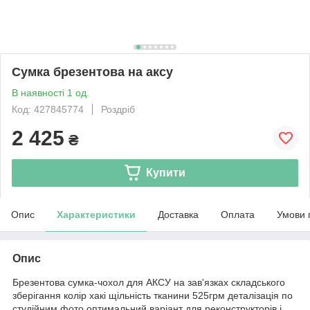
Сумка брезентова на аксу
В наявності 1 од.
Код: 427845774
Роздріб
2 425
₴
Купити
Опис
Характеристики
Доставка
Оплата
Умови 
Опис
Брезентова сумка-чохол для АКСУ на зав'язках складського
зберігання колір хакі щільність тканини 525грм деталізація по
студійним фото оптимальний варіант для реконструкторів і