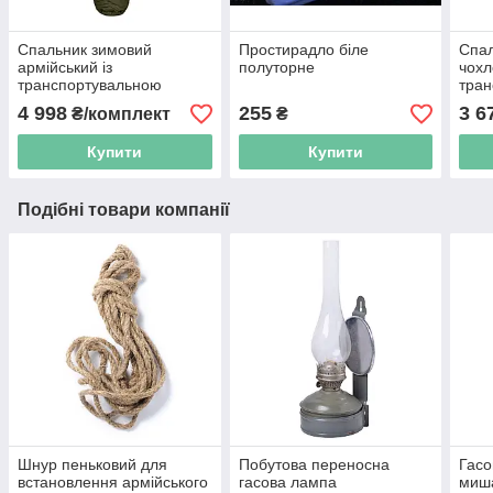
Спальник зимовий
Простирадло біле
Спал
армійський із
полуторне
чохл
транспортувальною
тран
сумкою
4 998
255
3 6
₴/комплект
₴
Купити
Купити
Подібні товари компанії
Шнур пеньковий для
Побутова переносна
Гасо
встановлення армійського
гасова лампа
миш