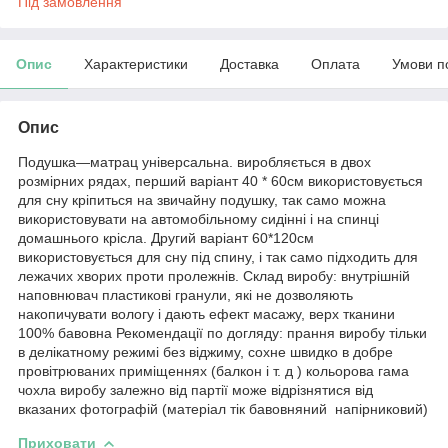
Під замовлення
Опис
Характеристики
Доставка
Оплата
Умови п
Опис
Подушка—матрац універсальна. виробляється в двох
розмірних рядах, перший варіант 40 * 60см використовується
для сну кріпиться на звичайну подушку, так само можна
використовувати на автомобільному сидінні і на спинці
домашнього крісла. Другий варіант 60*120см
використовується для сну під спину, і так само підходить для
лежачих хворих проти пролежнів. Склад виробу: внутрішній
наповнювач пластикові гранули, які не дозволяють
накопичувати вологу і дають ефект масажу, верх тканини
100% бавовна Рекомендації по догляду: прання виробу тільки
в делікатному режимі без віджиму, сохне швидко в добре
провітрюваних приміщеннях (балкон і т. д ) кольорова гама
чохла виробу залежно від партії може відрізнятися від
вказаних фотографій (матеріал тік бавовняний напірниковий)
Приховати