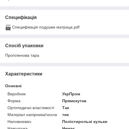
Специфікація
Специфікація подушки матраца.pdf
Спосіб упаковки
Пропіленова тара
Характеристики
Основні
Виробник
УкрПром
Форма
Прямокутна
Ортопедичні властивості
Так
Матеріал напірника/чохла
тик
Наповнювач
Полістирольні кульки
Наволочка
Немає