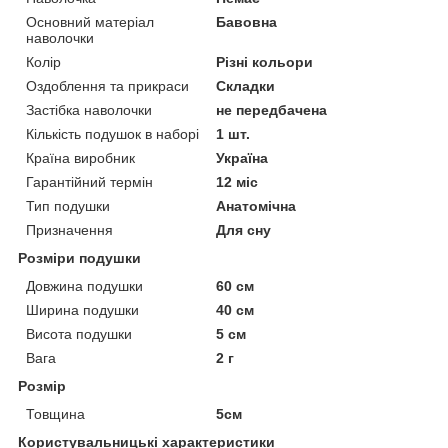
Основний матеріал
Бавовна
наволочки
Колір
Різні кольори
Оздоблення та прикраси
Складки
Застібка наволочки
не передбачена
Кількість подушок в наборі
1 шт.
Країна виробник
Україна
Гарантійний термін
12 міс
Тип подушки
Анатомічна
Призначення
Для сну
Розміри подушки
Довжина подушки
60 см
Ширина подушки
40 см
Висота подушки
5 см
Вага
2 г
Розмір
Товщина
5см
Користувальницькі характеристики