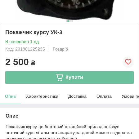
Покажчик курсу УК-3
В наявності 1 од.
Код: 201801225235
Роздріб
2 500
₴
Купити
Опис
Характеристики
Доставка
Оплата
Умови п
Опис
Покажчик курсу-це бортовий авіаційний прилад показує
поточний курс літального апарату,на даний момент відправка
проводиться по всіх містах України