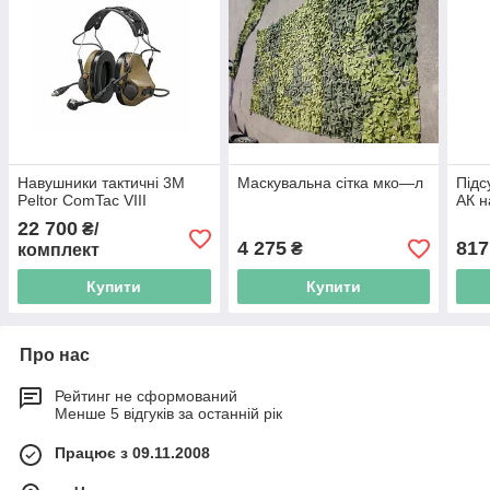
Навушники тактичні 3M
Маскувальна сітка мко—л
Підс
Peltor ComTac VIII
АК н
22 700
₴/
4 275
817
₴
комплект
Купити
Купити
Про нас
Рейтинг не сформований
Менше 5 відгуків за останній рік
Працює з 09.11.2008