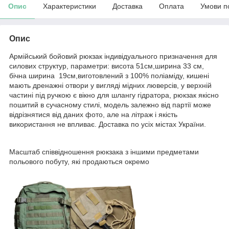
Опис
Характеристики
Доставка
Оплата
Умови п
Опис
Армійський бойовий рюкзак індивідуального призначення для
силових структур, параметри: висота 51см,ширина 33 см,
бічна ширина 19см,виготовлений з 100% поліаміду, кишені
мають дренажні отвори у вигляді мідних люверсів, у верхній
частині під ручкою є вікно для шлангу гідратора, рюкзак якісно
пошитий в сучасному стилі, модель залежно від партії може
відрізнятися від даних фото, але на літраж і якість
використання не впливає. Доставка по усіх містах України.
Масштаб співвідношення рюкзака з іншими предметами
польового побуту, які продаються окремо