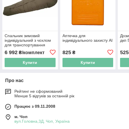
Спальник зимовий
Аптечка для
Дози
індивідуальний з чохлом
індивідуального захисту АІ
дкп 
для транспортування
6 992
825
525
₴/комплект
₴
Купити
Купити
Про нас
Рейтинг не сформований
Менше 5 відгуків за останній рік
Працює з 09.11.2008
м. Чоп
вул.Головна,3Д, Чоп, Україна