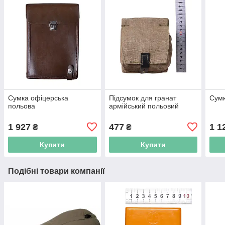
Сумка офіцерська
Підсумок для гранат
Сумк
польова
армійський польовий
1 927
477
1 1
₴
₴
Купити
Купити
Подібні товари компанії