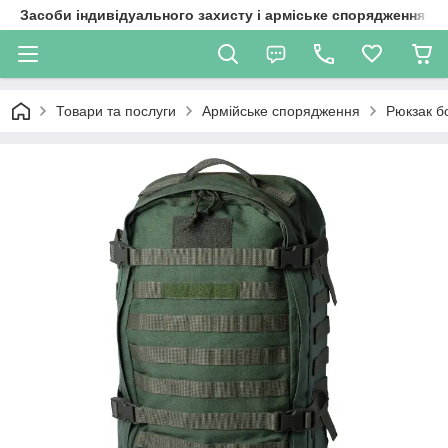
Засоби індивідуального захисту і арміське спорядження
Товари та послуги
Армійське спорядження
Рюкзак б